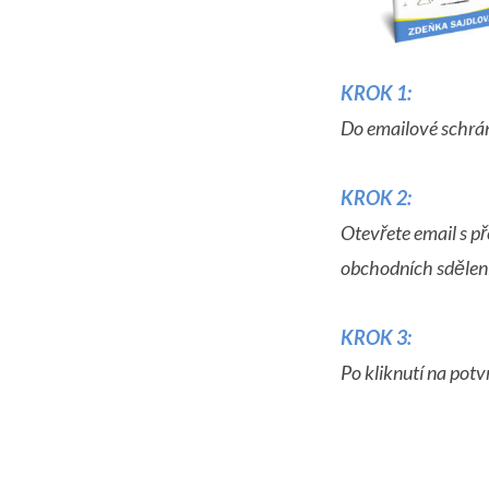
KR
OK 1:
Do e
mailové schrán
KROK 2:
Otevřete email s p
obchodních sdělení
KROK 3:
Po kliknutí na pot